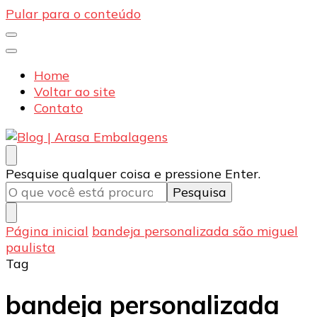
Pular para o conteúdo
Home
Voltar ao site
Contato
Blog | Arasa Embalagens
Confira conteúdos sobre embalagens para pizzas,
Procurando
Pesquise qualquer coisa e pressione Enter.
doces e salgados. Tudo para seu comércio com a
algo?
qualidade Arasa. Leia nossos conteúdos!
Página inicial
bandeja personalizada são miguel
paulista
Tag
bandeja personalizada