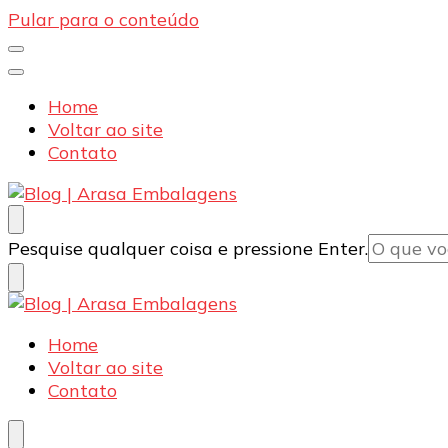
Pular para o conteúdo
Home
Voltar ao site
Contato
Blog | Arasa Embalagens
Confira conteúdos sobre embalagens para pizzas, d
Procurando
Pesquise qualquer coisa e pressione Enter.
algo?
Blog | Arasa Embalagens
Confira conteúdos sobre embalagens para pizzas, d
Home
Voltar ao site
Contato