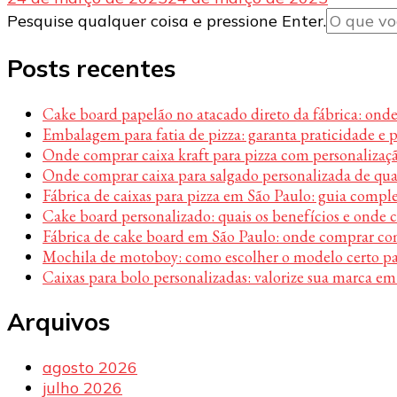
Procurando
Pesquise qualquer coisa e pressione Enter.
algo?
Posts recentes
Cake board papelão no atacado direto da fábrica: ond
Embalagem para fatia de pizza: garanta praticidade e 
Onde comprar caixa kraft para pizza com personalizaç
Onde comprar caixa para salgado personalizada de qu
Fábrica de caixas para pizza em São Paulo: guia compl
Cake board personalizado: quais os benefícios e onde
Fábrica de cake board em São Paulo: onde comprar c
Mochila de motoboy: como escolher o modelo certo par
Caixas para bolo personalizadas: valorize sua marca em
Arquivos
agosto 2026
julho 2026