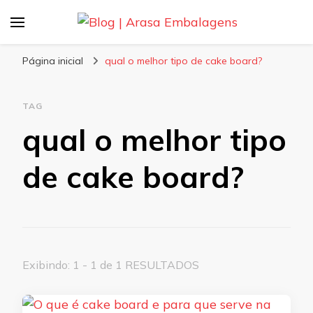
Blog | Arasa Embalagens
Confira conteúdos sobre embalagens para
pizzas, doces e salgados. Tudo para seu
Página inicial
qual o melhor tipo de cake board?
comércio com a qualidade Arasa. Leia nossos
conteúdos!
TAG
qual o melhor tipo
de cake board?
Exibindo: 1 - 1 de 1 RESULTADOS