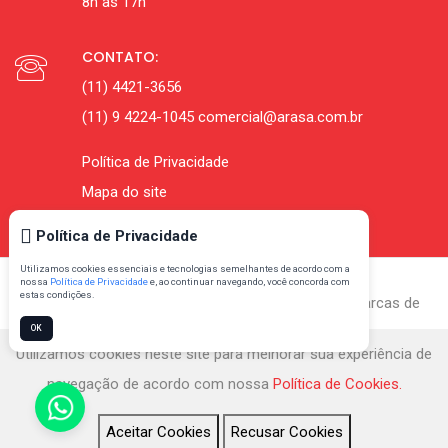
8h às 17h
CONTATO:
(11) 4421-3656
(11) 9 4224-1045
comercial@arasa.com.br
Política de Privacidade
Mapa do site
Política de Privacidade
Utilizamos cookies essenciais e tecnologias semelhantes de acordo com a
nossa
Política de Privacidade
e, ao continuar navegando, você concorda com
estas condições.
© 2026 Arasa® Embalagens - Marca Registrada; Marcas de
OK
Terceiros pertencem aos seus respectivos titulares
Utilizamos cookies neste site para melhorar sua experiência de
navegação de acordo com nossa
Política de Cookies.
Gerenciado por
Aceitar Cookies
Recusar Cookies