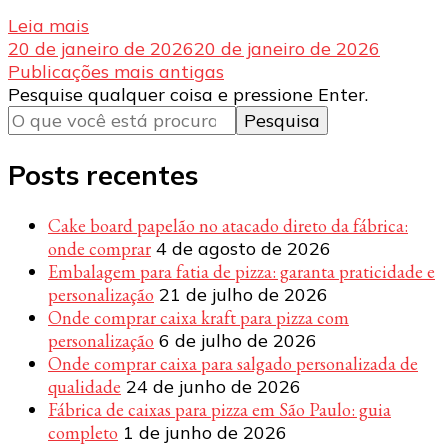
Leia mais
20 de janeiro de 2026
20 de janeiro de 2026
Navegação
Publicações mais antigas
Procurando
Pesquise qualquer coisa e pressione Enter.
por
algo?
posts
Posts recentes
Cake board papelão no atacado direto da fábrica:
onde comprar
4 de agosto de 2026
Embalagem para fatia de pizza: garanta praticidade e
personalização
21 de julho de 2026
Onde comprar caixa kraft para pizza com
personalização
6 de julho de 2026
Onde comprar caixa para salgado personalizada de
qualidade
24 de junho de 2026
Fábrica de caixas para pizza em São Paulo: guia
completo
1 de junho de 2026