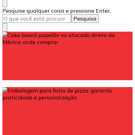
Procurando
Pesquise qualquer coisa e pressione Enter.
algo?
cake board
Cake board papelão no atacado direto
da fábrica: onde comprar
Caixas para pizzas
Soluções para pizzaria
Embalagem para fatia de pizza:
garanta praticidade e personalização