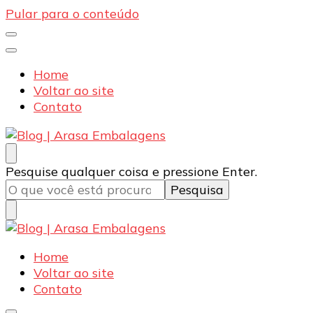
Pular para o conteúdo
Home
Voltar ao site
Contato
Blog | Arasa Embalagens
Confira conteúdos sobre embalagens para pizzas,
Procurando
Pesquise qualquer coisa e pressione Enter.
doces e salgados. Tudo para seu comércio com a
algo?
qualidade Arasa. Leia nossos conteúdos!
Confira conteúdos sobre embalagens para pizzas,
Home
Blog | Arasa Embalagens
doces e salgados. Tudo para seu comércio com a
Voltar ao site
qualidade Arasa. Leia nossos conteúdos!
Contato