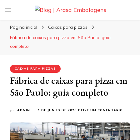
Blog | Arasa Embalagens
Confira conteúdos sobre embalagens para
pizzas, doces e salgados. Tudo para seu
Página inicial
Caixas para pizzas
comércio com a qualidade Arasa. Leia nossos
Fábrica de caixas para pizza em São Paulo: guia
conteúdos!
completo
CAIXAS PARA PIZZAS
Fábrica de caixas para pizza em
São Paulo: guia completo
EM
por
ADMIN
1 DE JUNHO DE 2026
DEIXE UM COMENTÁRIO
FÁBRICA
DE
CAIXAS
PARA
PIZZA