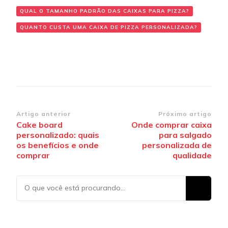
QUAL O TAMANHO PADRÃO DAS CAIXAS PARA PIZZA?
QUANTO CUSTA UMA CAIXA DE PIZZA PERSONALIZADA?
Navegação
Artigo anterior
Próximo artigo
Cake board
Onde comprar caixa
de
personalizado: quais
para salgado
post
os benefícios e onde
personalizada de
comprar
qualidade
Procurando
algo?