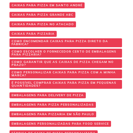
CAIXAS PARA PIZZA EM SANTO ANDRÉ
CAIXAS PARA PIZZA GRANDE ABC
CAIXAS PARA PIZZA NO ATACADO
CAIXAS PARA PIZZARIA
COMO ENCOMENDAR CAIXAS PARA PIZZA DIRETO DA
FÁBRICA?
COMO ESCOLHER O FORNECEDOR CERTO DE EMBALAGENS
PARA PIZZARIA?
COMO GARANTIR QUE AS CAIXAS DE PIZZA CHEGAM NO
PRAZO?
COMO PERSONALIZAR CAIXAS PARA PIZZA COM A MINHA
MARCA?
É POSSÍVEL COMPRAR CAIXAS PARA PIZZA EM PEQUENAS
QUANTIDADES?
EMBALAGENS PARA DELIVERY DE PIZZA
EMBALAGENS PARA PIZZA PERSONALIZADAS
EMBALAGENS PARA PIZZARIA EM SÃO PAULO
EMBALAGENS PERSONALIZADAS PARA FOOD SERVICE