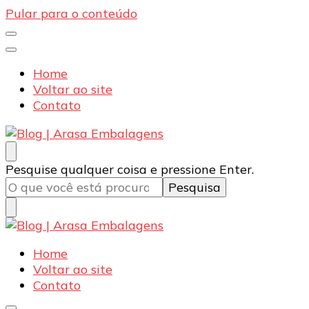
Pular para o conteúdo
Home
Voltar ao site
Contato
Blog | Arasa Embalagens
Confira conteúdos sobre embalagens para pizzas,
Procurando
Pesquise qualquer coisa e pressione Enter.
doces e salgados. Tudo para seu comércio com a
algo?
qualidade Arasa. Leia nossos conteúdos!
Blog | Arasa Embalagens
Confira conteúdos sobre embalagens para pizzas,
Home
doces e salgados. Tudo para seu comércio com a
Voltar ao site
qualidade Arasa. Leia nossos conteúdos!
Contato