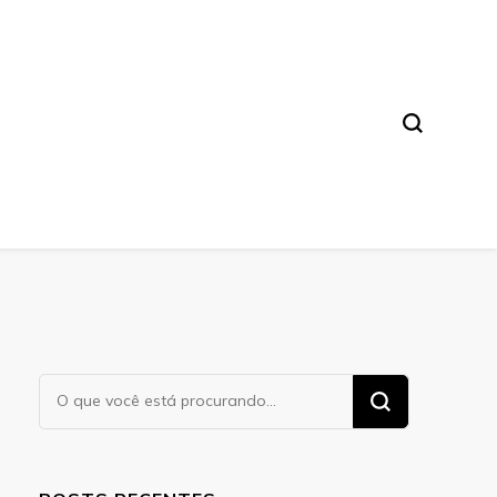
a. Leia nossos conteúdos!
Procurando
algo?