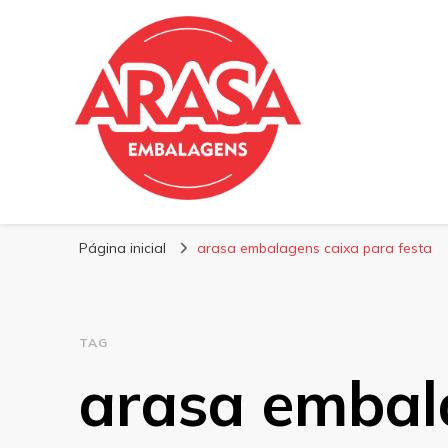
Blog | Arasa Emb
Confira conteúdos sobre embalagens para pizzas, do
Página inicial
arasa embalagens caixa para festa
TAG
arasa embal