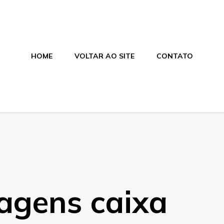
HOME
VOLTAR AO SITE
CONTATO
alagens
ces e salgados. Tudo para seu comércio com a qualidade Aras
agens caixa