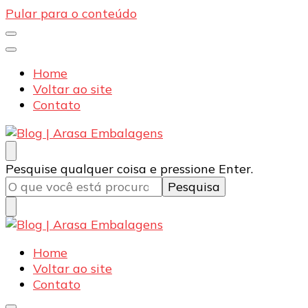
Pular para o conteúdo
Home
Voltar ao site
Contato
Blog | Arasa Embalagens
Confira conteúdos sobre embalagens para pizzas,
Procurando
Pesquise qualquer coisa e pressione Enter.
doces e salgados. Tudo para seu comércio com a
algo?
qualidade Arasa. Leia nossos conteúdos!
Blog | Arasa Embalagens
Confira conteúdos sobre embalagens para pizzas,
Home
doces e salgados. Tudo para seu comércio com a
Voltar ao site
qualidade Arasa. Leia nossos conteúdos!
Contato