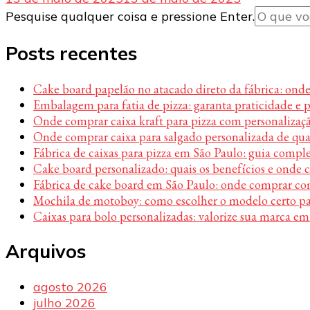
Procurando
Pesquise qualquer coisa e pressione Enter.
algo?
Posts recentes
Cake board papelão no atacado direto da fábrica: ond
Embalagem para fatia de pizza: garanta praticidade e 
Onde comprar caixa kraft para pizza com personalizaç
Onde comprar caixa para salgado personalizada de qu
Fábrica de caixas para pizza em São Paulo: guia compl
Cake board personalizado: quais os benefícios e onde
Fábrica de cake board em São Paulo: onde comprar c
Mochila de motoboy: como escolher o modelo certo par
Caixas para bolo personalizadas: valorize sua marca em
Arquivos
agosto 2026
julho 2026