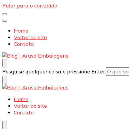
Pular para o conteúdo
Home
Voltar ao site
Contato
Blog | Arasa Embalagens
Confira conteúdos sobre embalagens para pizzas, d
Procurando
Pesquise qualquer coisa e pressione Enter.
algo?
Blog | Arasa Embalagens
Confira conteúdos sobre embalagens para pizzas, d
Home
Voltar ao site
Contato