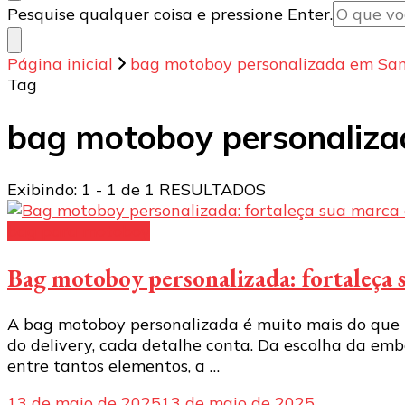
Procurando
Pesquise qualquer coisa e pressione Enter.
algo?
Página inicial
bag motoboy personalizada em Sa
Tag
bag motoboy personaliza
Exibindo: 1 - 1 de 1 RESULTADOS
bag para motoboy
Bag motoboy personalizada: fortaleça 
A bag motoboy personalizada é muito mais do que u
do delivery, cada detalhe conta. Da escolha da em
entre tantos elementos, a …
13 de maio de 2025
13 de maio de 2025