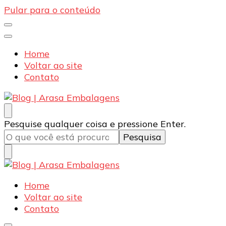
Pular para o conteúdo
Home
Voltar ao site
Contato
Blog | Arasa Embalagens
Confira conteúdos sobre embalagens para pizzas,
Procurando
Pesquise qualquer coisa e pressione Enter.
doces e salgados. Tudo para seu comércio com a
algo?
qualidade Arasa. Leia nossos conteúdos!
Blog | Arasa Embalagens
Confira conteúdos sobre embalagens para pizzas,
Home
doces e salgados. Tudo para seu comércio com a
Voltar ao site
qualidade Arasa. Leia nossos conteúdos!
Contato