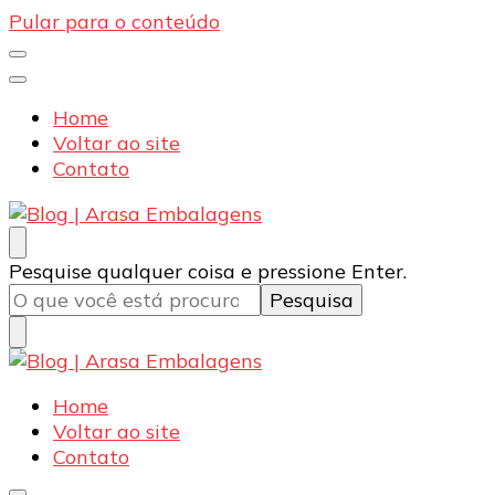
Pular para o conteúdo
Home
Voltar ao site
Contato
Blog | Arasa Embalagens
Confira conteúdos sobre embalagens para pizzas,
Procurando
Pesquise qualquer coisa e pressione Enter.
doces e salgados. Tudo para seu comércio com a
algo?
qualidade Arasa. Leia nossos conteúdos!
Blog | Arasa Embalagens
Confira conteúdos sobre embalagens para pizzas,
Home
doces e salgados. Tudo para seu comércio com a
Voltar ao site
qualidade Arasa. Leia nossos conteúdos!
Contato