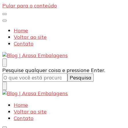
Pular para o conteúdo
Home
Voltar ao site
Contato
Blog | Arasa Embalagens
Confira conteúdos sobre embalagens para pizzas,
Procurando
Pesquise qualquer coisa e pressione Enter.
doces e salgados. Tudo para seu comércio com a
algo?
qualidade Arasa. Leia nossos conteúdos!
Blog | Arasa Embalagens
Confira conteúdos sobre embalagens para pizzas,
Home
doces e salgados. Tudo para seu comércio com a
Voltar ao site
qualidade Arasa. Leia nossos conteúdos!
Contato