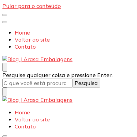
Pular para o conteúdo
Home
Voltar ao site
Contato
Blog | Arasa Embalagens
Confira conteúdos sobre embalagens para pizzas,
Procurando
Pesquise qualquer coisa e pressione Enter.
doces e salgados. Tudo para seu comércio com a
algo?
qualidade Arasa. Leia nossos conteúdos!
Blog | Arasa Embalagens
Confira conteúdos sobre embalagens para pizzas,
Home
doces e salgados. Tudo para seu comércio com a
Voltar ao site
qualidade Arasa. Leia nossos conteúdos!
Contato