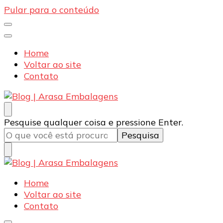
Pular para o conteúdo
Home
Voltar ao site
Contato
Blog | Arasa Embalagens
Confira conteúdos sobre embalagens para pizzas,
Procurando
Pesquise qualquer coisa e pressione Enter.
doces e salgados. Tudo para seu comércio com a
algo?
qualidade Arasa. Leia nossos conteúdos!
Blog | Arasa Embalagens
Confira conteúdos sobre embalagens para pizzas,
Home
doces e salgados. Tudo para seu comércio com a
Voltar ao site
qualidade Arasa. Leia nossos conteúdos!
Contato