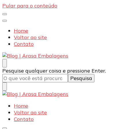
Pular para o conteúdo
Home
Voltar ao site
Contato
Blog | Arasa Embalagens
Confira conteúdos sobre embalagens para pizzas,
Procurando
Pesquise qualquer coisa e pressione Enter.
doces e salgados. Tudo para seu comércio com a
algo?
qualidade Arasa. Leia nossos conteúdos!
Blog | Arasa Embalagens
Confira conteúdos sobre embalagens para pizzas,
Home
doces e salgados. Tudo para seu comércio com a
Voltar ao site
qualidade Arasa. Leia nossos conteúdos!
Contato