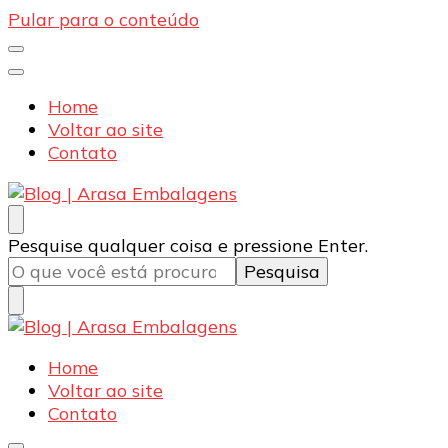
Pular para o conteúdo
Home
Voltar ao site
Contato
Blog | Arasa Embalagens
Confira conteúdos sobre embalagens para pizzas,
Procurando
Pesquise qualquer coisa e pressione Enter.
doces e salgados. Tudo para seu comércio com a
algo?
qualidade Arasa. Leia nossos conteúdos!
Blog | Arasa Embalagens
Confira conteúdos sobre embalagens para pizzas,
Home
doces e salgados. Tudo para seu comércio com a
Voltar ao site
qualidade Arasa. Leia nossos conteúdos!
Contato