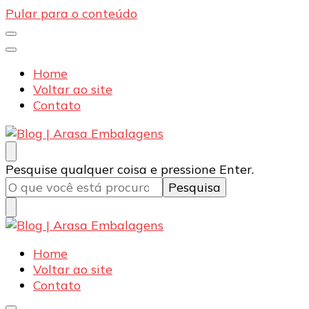
Pular para o conteúdo
Home
Voltar ao site
Contato
Blog | Arasa Embalagens
Confira conteúdos sobre embalagens para pizzas,
Procurando
Pesquise qualquer coisa e pressione Enter.
doces e salgados. Tudo para seu comércio com a
algo?
qualidade Arasa. Leia nossos conteúdos!
Blog | Arasa Embalagens
Confira conteúdos sobre embalagens para pizzas,
Home
doces e salgados. Tudo para seu comércio com a
Voltar ao site
qualidade Arasa. Leia nossos conteúdos!
Contato