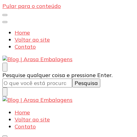
Pular para o conteúdo
Home
Voltar ao site
Contato
Blog | Arasa Embalagens
Confira conteúdos sobre embalagens para pizzas,
Procurando
Pesquise qualquer coisa e pressione Enter.
doces e salgados. Tudo para seu comércio com a
algo?
qualidade Arasa. Leia nossos conteúdos!
Blog | Arasa Embalagens
Confira conteúdos sobre embalagens para pizzas,
Home
doces e salgados. Tudo para seu comércio com a
Voltar ao site
qualidade Arasa. Leia nossos conteúdos!
Contato