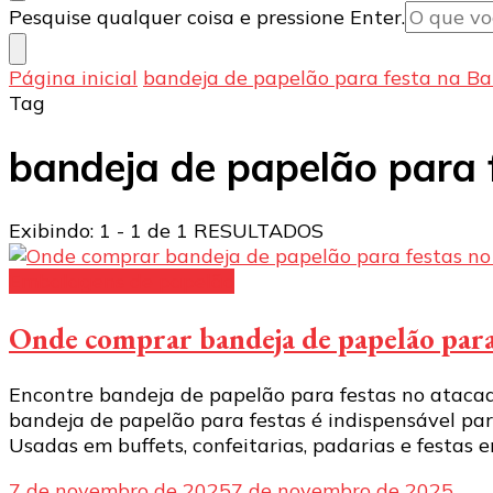
Procurando
Pesquise qualquer coisa e pressione Enter.
algo?
Página inicial
bandeja de papelão para festa na Ba
Tag
bandeja de papelão para 
Exibindo: 1 - 1 de 1 RESULTADOS
Embalagens de papelão
Onde comprar bandeja de papelão para 
Encontre bandeja de papelão para festas no ataca
bandeja de papelão para festas é indispensável par
Usadas em buffets, confeitarias, padarias e festas e
7 de novembro de 2025
7 de novembro de 2025