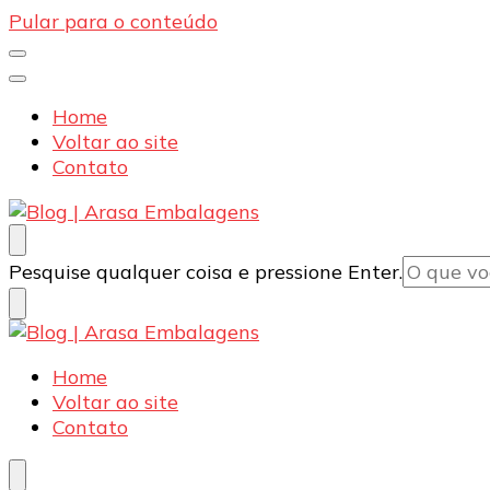
Pular para o conteúdo
Home
Voltar ao site
Contato
Blog | Arasa Embalagens
Confira conteúdos sobre embalagens para pizzas, d
Procurando
Pesquise qualquer coisa e pressione Enter.
algo?
Blog | Arasa Embalagens
Confira conteúdos sobre embalagens para pizzas, d
Home
Voltar ao site
Contato