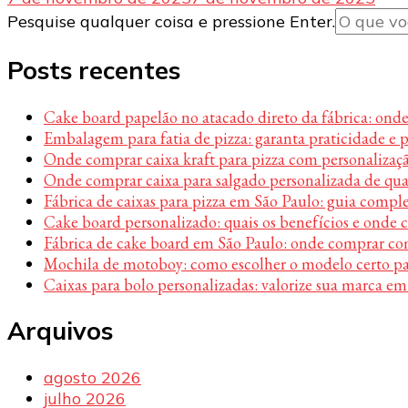
Procurando
Pesquise qualquer coisa e pressione Enter.
algo?
Posts recentes
Cake board papelão no atacado direto da fábrica: ond
Embalagem para fatia de pizza: garanta praticidade e 
Onde comprar caixa kraft para pizza com personalizaç
Onde comprar caixa para salgado personalizada de qu
Fábrica de caixas para pizza em São Paulo: guia compl
Cake board personalizado: quais os benefícios e onde
Fábrica de cake board em São Paulo: onde comprar c
Mochila de motoboy: como escolher o modelo certo par
Caixas para bolo personalizadas: valorize sua marca em
Arquivos
agosto 2026
julho 2026