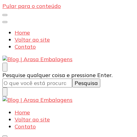
Pular para o conteúdo
Home
Voltar ao site
Contato
Blog | Arasa Embalagens
Confira conteúdos sobre embalagens para pizzas,
Procurando
Pesquise qualquer coisa e pressione Enter.
doces e salgados. Tudo para seu comércio com a
algo?
qualidade Arasa. Leia nossos conteúdos!
Blog | Arasa Embalagens
Confira conteúdos sobre embalagens para pizzas,
Home
doces e salgados. Tudo para seu comércio com a
Voltar ao site
qualidade Arasa. Leia nossos conteúdos!
Contato