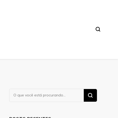
a. Leia nossos conteúdos!
Procurando
algo?