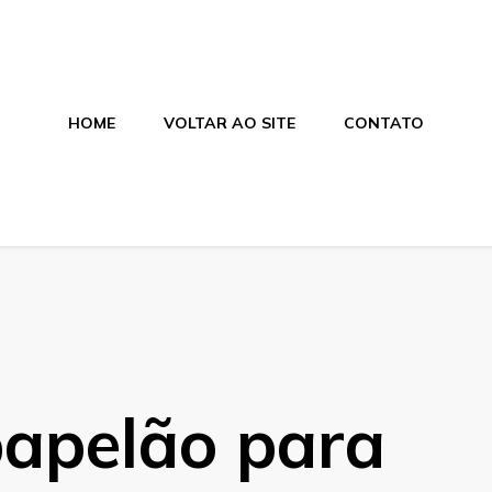
HOME
VOLTAR AO SITE
CONTATO
alagens
ces e salgados. Tudo para seu comércio com a qualidade Aras
papelão para