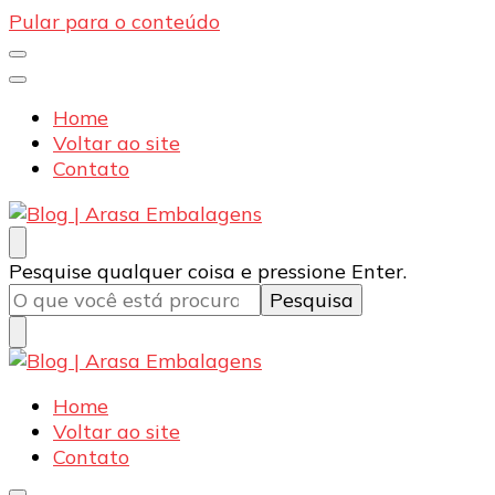
Pular para o conteúdo
Home
Voltar ao site
Contato
Blog | Arasa Embalagens
Confira conteúdos sobre embalagens para pizzas,
Procurando
Pesquise qualquer coisa e pressione Enter.
doces e salgados. Tudo para seu comércio com a
algo?
qualidade Arasa. Leia nossos conteúdos!
Blog | Arasa Embalagens
Confira conteúdos sobre embalagens para pizzas,
Home
doces e salgados. Tudo para seu comércio com a
Voltar ao site
qualidade Arasa. Leia nossos conteúdos!
Contato