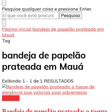
Procurando
Pesquise qualquer coisa e pressione Enter.
algo?
Página inicial
bandeja de papelão prateada em
Mauá
Tag
bandeja de papelão
prateada em Mauá
Exibindo: 1 - 1 de 1 RESULTADOS
Bandeja
Bandeja de papelão prateada: o toque