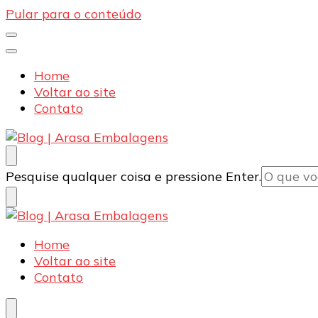
Pular para o conteúdo
Home
Voltar ao site
Contato
Blog | Arasa Embalagens
Confira conteúdos sobre embalagens para pizzas, d
Procurando
Pesquise qualquer coisa e pressione Enter.
algo?
Blog | Arasa Embalagens
Confira conteúdos sobre embalagens para pizzas, d
Home
Voltar ao site
Contato