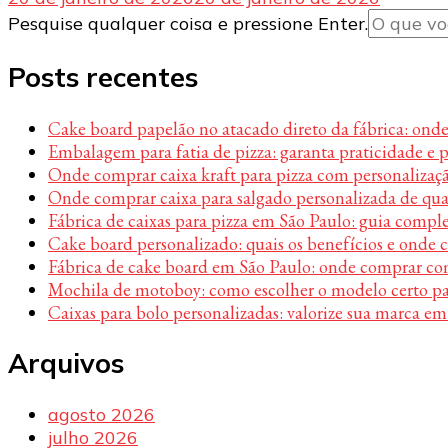
Procurando
Pesquise qualquer coisa e pressione Enter.
algo?
Posts recentes
Cake board papelão no atacado direto da fábrica: ond
Embalagem para fatia de pizza: garanta praticidade e 
Onde comprar caixa kraft para pizza com personalizaç
Onde comprar caixa para salgado personalizada de qu
Fábrica de caixas para pizza em São Paulo: guia compl
Cake board personalizado: quais os benefícios e onde
Fábrica de cake board em São Paulo: onde comprar c
Mochila de motoboy: como escolher o modelo certo par
Caixas para bolo personalizadas: valorize sua marca em
Arquivos
agosto 2026
julho 2026