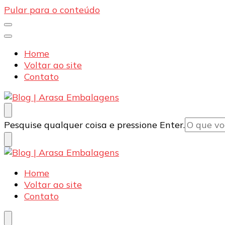
Pular para o conteúdo
Home
Voltar ao site
Contato
Blog | Arasa Embalagens
Confira conteúdos sobre embalagens para pizzas, d
Procurando
Pesquise qualquer coisa e pressione Enter.
algo?
Blog | Arasa Embalagens
Confira conteúdos sobre embalagens para pizzas, d
Home
Voltar ao site
Contato