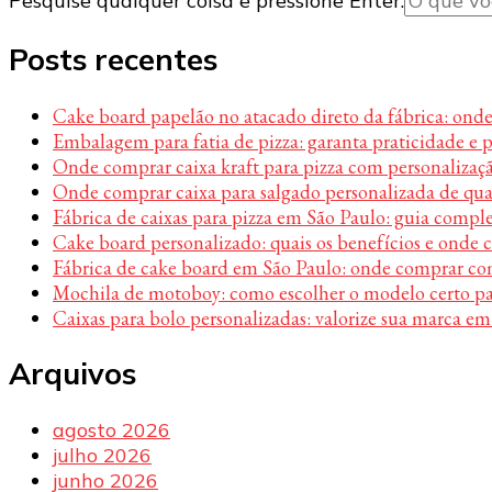
Pesquise qualquer coisa e pressione Enter.
algo?
Posts recentes
Cake board papelão no atacado direto da fábrica: ond
Embalagem para fatia de pizza: garanta praticidade e 
Onde comprar caixa kraft para pizza com personalizaç
Onde comprar caixa para salgado personalizada de qu
Fábrica de caixas para pizza em São Paulo: guia compl
Cake board personalizado: quais os benefícios e onde
Fábrica de cake board em São Paulo: onde comprar c
Mochila de motoboy: como escolher o modelo certo par
Caixas para bolo personalizadas: valorize sua marca em
Arquivos
agosto 2026
julho 2026
junho 2026