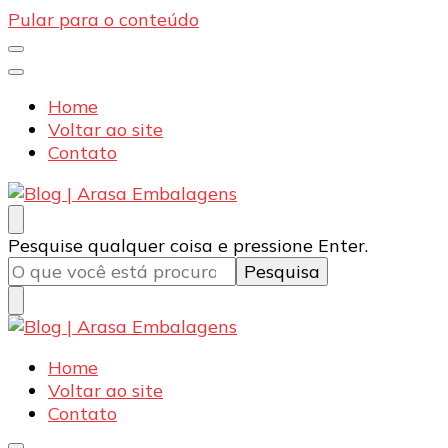
Pular para o conteúdo
Home
Voltar ao site
Contato
Blog | Arasa Embalagens
Confira conteúdos sobre embalagens para pizzas,
Procurando
Pesquise qualquer coisa e pressione Enter.
doces e salgados. Tudo para seu comércio com a
algo?
qualidade Arasa. Leia nossos conteúdos!
Blog | Arasa Embalagens
Confira conteúdos sobre embalagens para pizzas,
Home
doces e salgados. Tudo para seu comércio com a
Voltar ao site
qualidade Arasa. Leia nossos conteúdos!
Contato