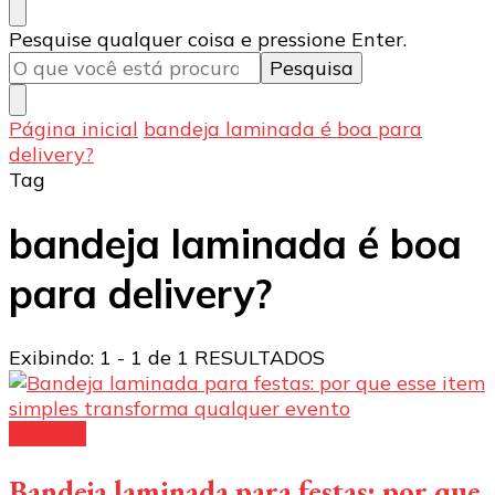
Procurando
Pesquise qualquer coisa e pressione Enter.
algo?
Página inicial
bandeja laminada é boa para
delivery?
Tag
bandeja laminada é boa
para delivery?
Exibindo: 1 - 1 de 1 RESULTADOS
Bandeja
Bandeja laminada para festas: por que