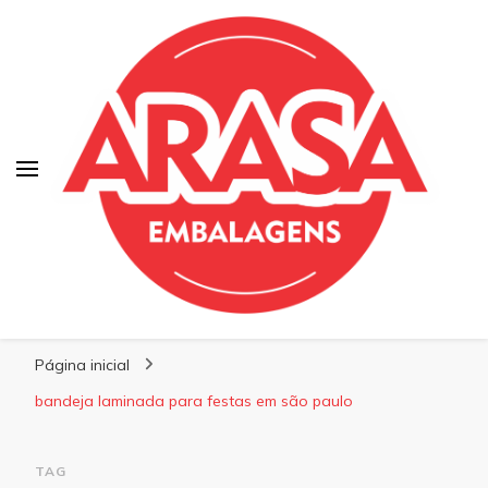
Blog | Arasa Embalagens
Confira conteúdos sobre embalagens para
Página inicial
pizzas, doces e salgados. Tudo para seu
comércio com a qualidade Arasa. Leia nossos
bandeja laminada para festas em são paulo
conteúdos!
TAG