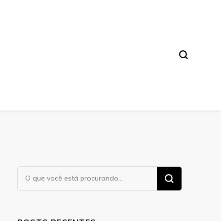
a. Leia nossos conteúdos!
Procurando
algo?