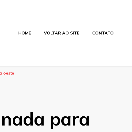
HOME
VOLTAR AO SITE
CONTATO
alagens
ces e salgados. Tudo para seu comércio com a qualidade Aras
a oeste
inada para