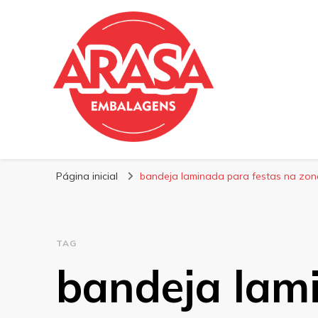
Blog | Arasa Emb
Confira conteúdos sobre embalagens para pizzas, do
Página inicial
bandeja laminada para festas na zon
TAG
bandeja lam