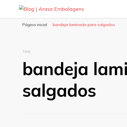
Blog | Arasa Embalagens
Confira conteúdos sobre embalagens para pizzas, do
Página inicial
bandeja laminada para salgados
TAG
bandeja lam
salgados