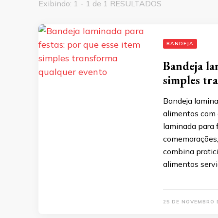
Exibindo: 1 - 1 de 1 RESULTADOS
BANDEJA
Bandeja la
simples tr
Bandeja laminad
alimentos com 
laminada para 
comemorações,
combina pratic
alimentos servi
25 DE NOVEMBRO 