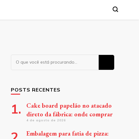
a. Leia nossos conteúdos!
Procurando
algo?
POSTS RECENTES
Cake board papelão no atacado
direto da fábrica: onde comprar
4 de agosto de 2026
Embalagem para fatia de pizza: