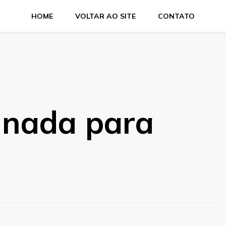
HOME
VOLTAR AO SITE
CONTATO
ces e salgados. Tudo para seu comércio com a qualidade Aras
inada para