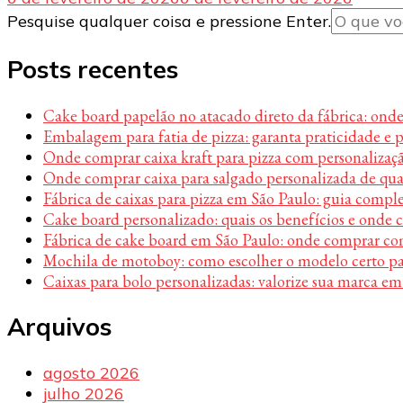
Procurando
Pesquise qualquer coisa e pressione Enter.
algo?
Posts recentes
Cake board papelão no atacado direto da fábrica: ond
Embalagem para fatia de pizza: garanta praticidade e 
Onde comprar caixa kraft para pizza com personalizaç
Onde comprar caixa para salgado personalizada de qu
Fábrica de caixas para pizza em São Paulo: guia compl
Cake board personalizado: quais os benefícios e onde
Fábrica de cake board em São Paulo: onde comprar c
Mochila de motoboy: como escolher o modelo certo par
Caixas para bolo personalizadas: valorize sua marca em
Arquivos
agosto 2026
julho 2026