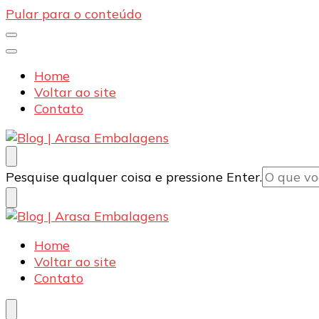
Pular para o conteúdo
Home
Voltar ao site
Contato
Blog | Arasa Embalagens
Confira conteúdos sobre embalagens para pizzas, d
Procurando
Pesquise qualquer coisa e pressione Enter.
algo?
Blog | Arasa Embalagens
Confira conteúdos sobre embalagens para pizzas, d
Home
Voltar ao site
Contato