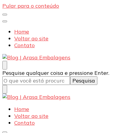
Pular para o conteúdo
Home
Voltar ao site
Contato
Blog | Arasa Embalagens
Confira conteúdos sobre embalagens para pizzas,
Procurando
Pesquise qualquer coisa e pressione Enter.
doces e salgados. Tudo para seu comércio com a
algo?
qualidade Arasa. Leia nossos conteúdos!
Blog | Arasa Embalagens
Confira conteúdos sobre embalagens para pizzas,
Home
doces e salgados. Tudo para seu comércio com a
Voltar ao site
qualidade Arasa. Leia nossos conteúdos!
Contato