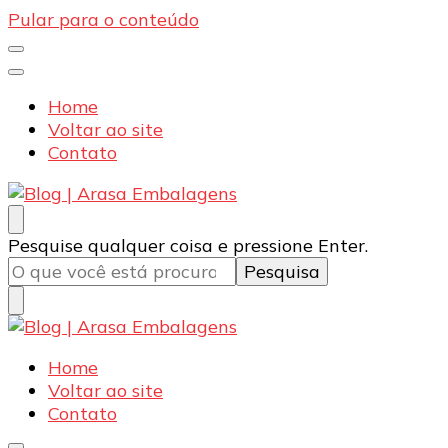
Pular para o conteúdo
Home
Voltar ao site
Contato
Blog | Arasa Embalagens
Confira conteúdos sobre embalagens para pizzas,
Procurando
Pesquise qualquer coisa e pressione Enter.
doces e salgados. Tudo para seu comércio com a
algo?
qualidade Arasa. Leia nossos conteúdos!
Blog | Arasa Embalagens
Confira conteúdos sobre embalagens para pizzas,
Home
doces e salgados. Tudo para seu comércio com a
Voltar ao site
qualidade Arasa. Leia nossos conteúdos!
Contato