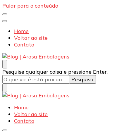
Pular para o conteúdo
Home
Voltar ao site
Contato
Blog | Arasa Embalagens
Confira conteúdos sobre embalagens para pizzas,
Procurando
Pesquise qualquer coisa e pressione Enter.
doces e salgados. Tudo para seu comércio com a
algo?
qualidade Arasa. Leia nossos conteúdos!
Blog | Arasa Embalagens
Confira conteúdos sobre embalagens para pizzas,
Home
doces e salgados. Tudo para seu comércio com a
Voltar ao site
qualidade Arasa. Leia nossos conteúdos!
Contato