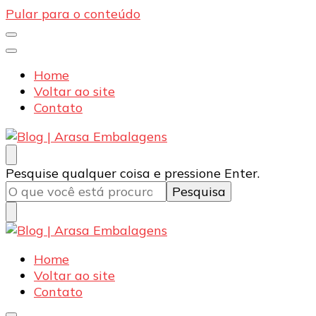
Pular para o conteúdo
Home
Voltar ao site
Contato
Blog | Arasa Embalagens
Confira conteúdos sobre embalagens para pizzas,
Procurando
Pesquise qualquer coisa e pressione Enter.
doces e salgados. Tudo para seu comércio com a
algo?
qualidade Arasa. Leia nossos conteúdos!
Blog | Arasa Embalagens
Confira conteúdos sobre embalagens para pizzas,
Home
doces e salgados. Tudo para seu comércio com a
Voltar ao site
qualidade Arasa. Leia nossos conteúdos!
Contato