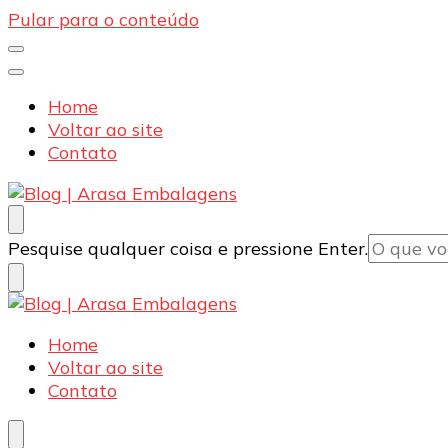
Pular para o conteúdo
Home
Voltar ao site
Contato
Blog | Arasa Embalagens
Confira conteúdos sobre embalagens para pizzas, d
Procurando
Pesquise qualquer coisa e pressione Enter.
algo?
Blog | Arasa Embalagens
Confira conteúdos sobre embalagens para pizzas, d
Home
Voltar ao site
Contato