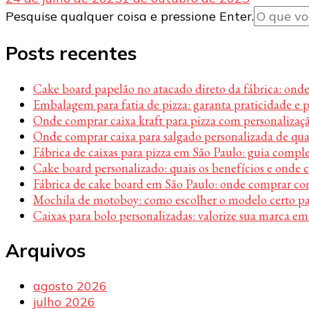
Procurando
Pesquise qualquer coisa e pressione Enter.
algo?
Posts recentes
Cake board papelão no atacado direto da fábrica: ond
Embalagem para fatia de pizza: garanta praticidade e 
Onde comprar caixa kraft para pizza com personalizaç
Onde comprar caixa para salgado personalizada de qu
Fábrica de caixas para pizza em São Paulo: guia compl
Cake board personalizado: quais os benefícios e onde
Fábrica de cake board em São Paulo: onde comprar c
Mochila de motoboy: como escolher o modelo certo par
Caixas para bolo personalizadas: valorize sua marca em
Arquivos
agosto 2026
julho 2026