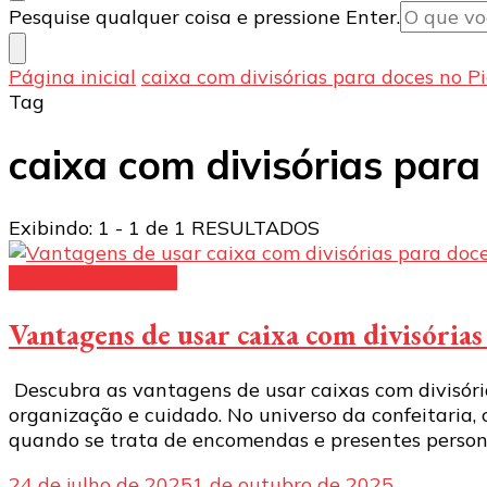
Procurando
Pesquise qualquer coisa e pressione Enter.
algo?
Página inicial
caixa com divisórias para doces no P
Tag
caixa com divisórias para
Exibindo: 1 - 1 de 1 RESULTADOS
Caixas para doces
Vantagens de usar caixa com divisória
Descubra as vantagens de usar caixas com divisóri
organização e cuidado. No universo da confeitaria,
quando se trata de encomendas e presentes persona
24 de julho de 2025
1 de outubro de 2025