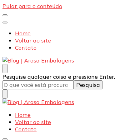
Pular para o conteúdo
Home
Voltar ao site
Contato
Blog | Arasa Embalagens
Confira conteúdos sobre embalagens para pizzas,
Procurando
Pesquise qualquer coisa e pressione Enter.
doces e salgados. Tudo para seu comércio com a
algo?
qualidade Arasa. Leia nossos conteúdos!
Blog | Arasa Embalagens
Confira conteúdos sobre embalagens para pizzas,
Home
doces e salgados. Tudo para seu comércio com a
Voltar ao site
qualidade Arasa. Leia nossos conteúdos!
Contato