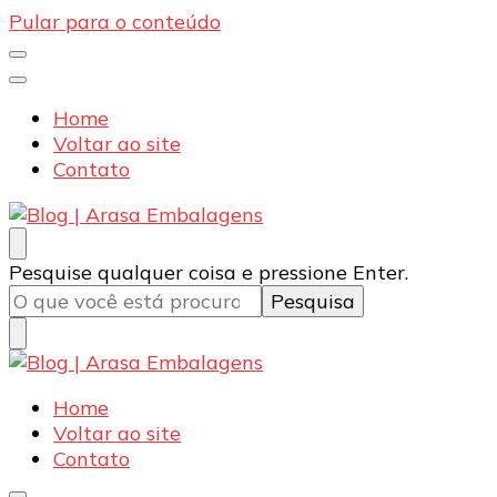
Pular para o conteúdo
Home
Voltar ao site
Contato
Blog | Arasa Embalagens
Confira conteúdos sobre embalagens para pizzas,
Procurando
Pesquise qualquer coisa e pressione Enter.
doces e salgados. Tudo para seu comércio com a
algo?
qualidade Arasa. Leia nossos conteúdos!
Blog | Arasa Embalagens
Confira conteúdos sobre embalagens para pizzas,
Home
doces e salgados. Tudo para seu comércio com a
Voltar ao site
qualidade Arasa. Leia nossos conteúdos!
Contato