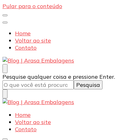
Pular para o conteúdo
Home
Voltar ao site
Contato
Blog | Arasa Embalagens
Confira conteúdos sobre embalagens para pizzas,
Procurando
Pesquise qualquer coisa e pressione Enter.
doces e salgados. Tudo para seu comércio com a
algo?
qualidade Arasa. Leia nossos conteúdos!
Blog | Arasa Embalagens
Confira conteúdos sobre embalagens para pizzas,
Home
doces e salgados. Tudo para seu comércio com a
Voltar ao site
qualidade Arasa. Leia nossos conteúdos!
Contato