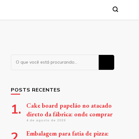
a. Leia nossos conteúdos!
Procurando
algo?
POSTS RECENTES
Cake board papelão no atacado
direto da fábrica: onde comprar
4 de agosto de 2026
Embalagem para fatia de pizza: