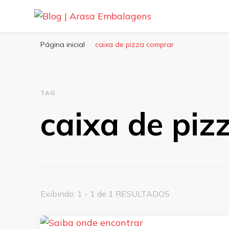
Blog | Arasa Embalagens
Confira conteúdos sobre embalagens para pizzas, do
Página inicial
caixa de pizza comprar
TAG
caixa de piz
Exibindo: 1 - 1 de 1 RESULTADOS