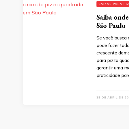
CAIXAS PARA PI
Saiba onde
São Paulo
Se você busca 
pode fazer toda
crescente dema
para pizza qua
garantir uma me
praticidade par
25 DE ABRIL DE 20