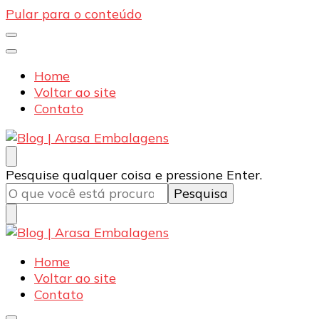
Pular para o conteúdo
Home
Voltar ao site
Contato
Blog | Arasa Embalagens
Confira conteúdos sobre embalagens para pizzas,
Procurando
Pesquise qualquer coisa e pressione Enter.
doces e salgados. Tudo para seu comércio com a
algo?
qualidade Arasa. Leia nossos conteúdos!
Blog | Arasa Embalagens
Confira conteúdos sobre embalagens para pizzas,
Home
doces e salgados. Tudo para seu comércio com a
Voltar ao site
qualidade Arasa. Leia nossos conteúdos!
Contato