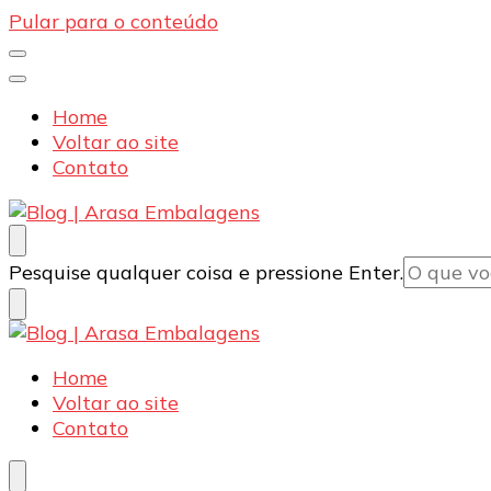
Pular para o conteúdo
Home
Voltar ao site
Contato
Blog | Arasa Embalagens
Confira conteúdos sobre embalagens para pizzas, d
Procurando
Pesquise qualquer coisa e pressione Enter.
algo?
Blog | Arasa Embalagens
Confira conteúdos sobre embalagens para pizzas, d
Home
Voltar ao site
Contato