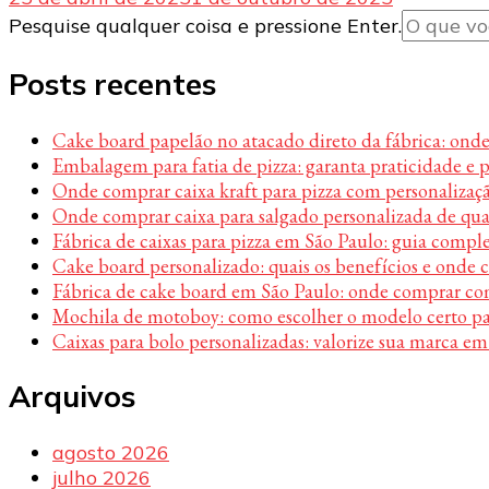
Procurando
Pesquise qualquer coisa e pressione Enter.
algo?
Posts recentes
Cake board papelão no atacado direto da fábrica: ond
Embalagem para fatia de pizza: garanta praticidade e 
Onde comprar caixa kraft para pizza com personalizaç
Onde comprar caixa para salgado personalizada de qu
Fábrica de caixas para pizza em São Paulo: guia compl
Cake board personalizado: quais os benefícios e onde
Fábrica de cake board em São Paulo: onde comprar c
Mochila de motoboy: como escolher o modelo certo par
Caixas para bolo personalizadas: valorize sua marca em
Arquivos
agosto 2026
julho 2026