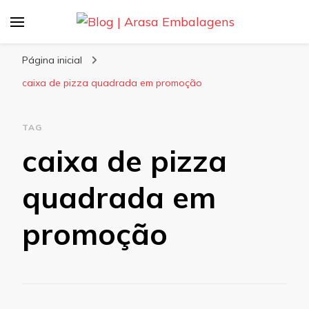
Blog | Arasa Embalagens
Confira conteúdos sobre embalagens para
pizzas, doces e salgados. Tudo para seu
Página inicial
comércio com a qualidade Arasa. Leia nossos
caixa de pizza quadrada em promoção
conteúdos!
TAG
caixa de pizza
quadrada em
promoção