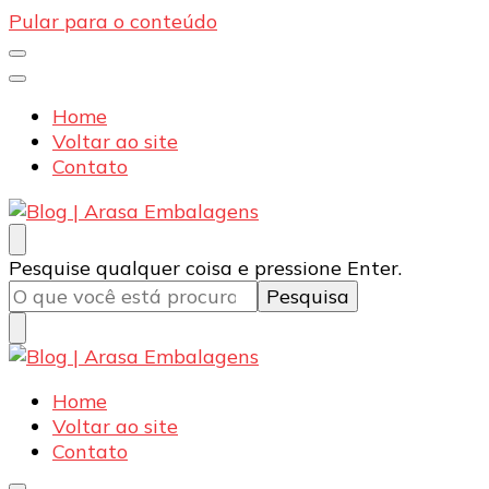
Pular para o conteúdo
Home
Voltar ao site
Contato
Blog | Arasa Embalagens
Confira conteúdos sobre embalagens para pizzas,
Procurando
Pesquise qualquer coisa e pressione Enter.
doces e salgados. Tudo para seu comércio com a
algo?
qualidade Arasa. Leia nossos conteúdos!
Blog | Arasa Embalagens
Confira conteúdos sobre embalagens para pizzas,
Home
doces e salgados. Tudo para seu comércio com a
Voltar ao site
qualidade Arasa. Leia nossos conteúdos!
Contato