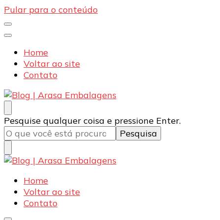
Pular para o conteúdo
Home
Voltar ao site
Contato
Blog | Arasa Embalagens
Confira conteúdos sobre embalagens para pizzas,
Procurando
Pesquise qualquer coisa e pressione Enter.
doces e salgados. Tudo para seu comércio com a
algo?
qualidade Arasa. Leia nossos conteúdos!
Blog | Arasa Embalagens
Confira conteúdos sobre embalagens para pizzas,
Home
doces e salgados. Tudo para seu comércio com a
Voltar ao site
qualidade Arasa. Leia nossos conteúdos!
Contato