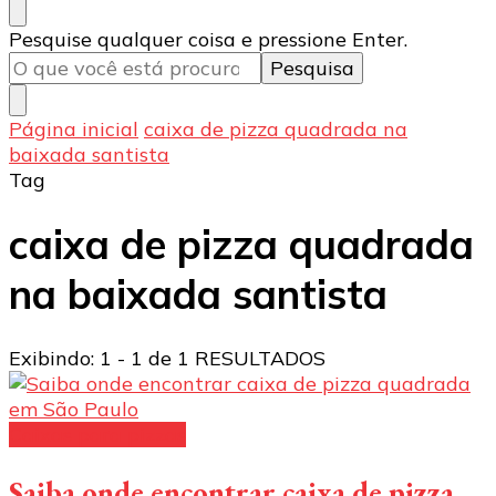
Procurando
Pesquise qualquer coisa e pressione Enter.
algo?
Página inicial
caixa de pizza quadrada na
baixada santista
Tag
caixa de pizza quadrada
na baixada santista
Exibindo: 1 - 1 de 1 RESULTADOS
Caixas para pizzas
Saiba onde encontrar caixa de pizza