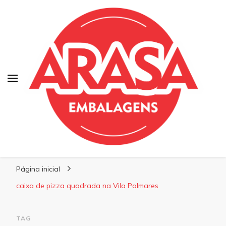
Blog | Arasa Embalagens
Confira conteúdos sobre embalagens para
Página inicial
pizzas, doces e salgados. Tudo para seu
comércio com a qualidade Arasa. Leia nossos
caixa de pizza quadrada na Vila Palmares
conteúdos!
TAG