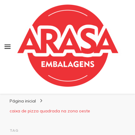
Blog | Arasa Embalagens
Confira conteúdos sobre embalagens para
Página inicial
pizzas, doces e salgados. Tudo para seu
comércio com a qualidade Arasa. Leia nossos
caixa de pizza quadrada na zona oeste
conteúdos!
TAG