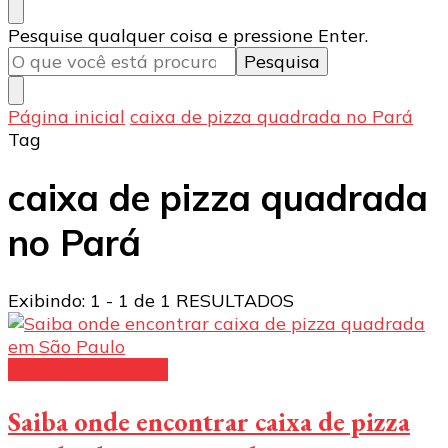
Procurando
Pesquise qualquer coisa e pressione Enter.
algo?
Página inicial
caixa de pizza quadrada no Pará
Tag
caixa de pizza quadrada
no Pará
Exibindo: 1 - 1 de 1 RESULTADOS
Caixas para pizzas
Saiba onde encontrar caixa de pizza