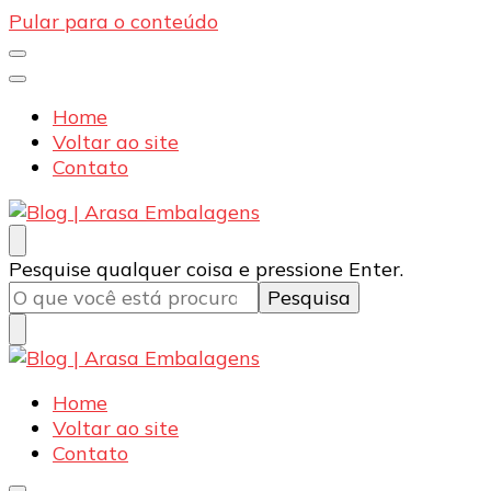
Pular para o conteúdo
Home
Voltar ao site
Contato
Blog | Arasa Embalagens
Confira conteúdos sobre embalagens para pizzas,
Procurando
Pesquise qualquer coisa e pressione Enter.
doces e salgados. Tudo para seu comércio com a
algo?
qualidade Arasa. Leia nossos conteúdos!
Blog | Arasa Embalagens
Confira conteúdos sobre embalagens para pizzas,
Home
doces e salgados. Tudo para seu comércio com a
Voltar ao site
qualidade Arasa. Leia nossos conteúdos!
Contato