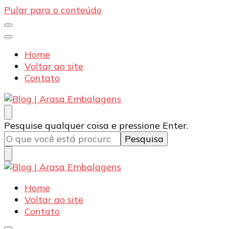
Pular para o conteúdo
Home
Voltar ao site
Contato
Blog | Arasa Embalagens
Confira conteúdos sobre embalagens para pizzas,
Procurando
Pesquise qualquer coisa e pressione Enter.
doces e salgados. Tudo para seu comércio com a
algo?
qualidade Arasa. Leia nossos conteúdos!
Blog | Arasa Embalagens
Confira conteúdos sobre embalagens para pizzas,
Home
doces e salgados. Tudo para seu comércio com a
Voltar ao site
qualidade Arasa. Leia nossos conteúdos!
Contato