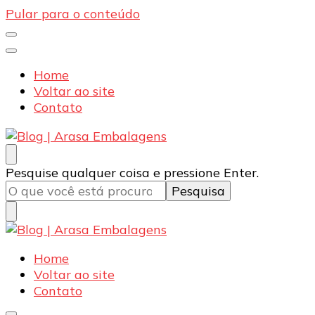
Pular para o conteúdo
Home
Voltar ao site
Contato
Blog | Arasa Embalagens
Confira conteúdos sobre embalagens para pizzas,
Procurando
Pesquise qualquer coisa e pressione Enter.
doces e salgados. Tudo para seu comércio com a
algo?
qualidade Arasa. Leia nossos conteúdos!
Blog | Arasa Embalagens
Confira conteúdos sobre embalagens para pizzas,
Home
doces e salgados. Tudo para seu comércio com a
Voltar ao site
qualidade Arasa. Leia nossos conteúdos!
Contato