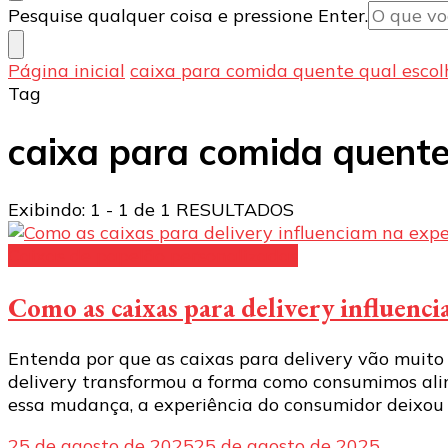
Procurando
Pesquise qualquer coisa e pressione Enter.
algo?
Página inicial
caixa para comida quente qual escol
Tag
caixa para comida quente
Exibindo: 1 - 1 de 1 RESULTADOS
Caixas de papelão personalizadas
Como as caixas para delivery influenc
Entenda por que as caixas para delivery vão muito
delivery transformou a forma como consumimos alime
essa mudança, a experiência do consumidor deixou
25 de agosto de 2025
25 de agosto de 2025