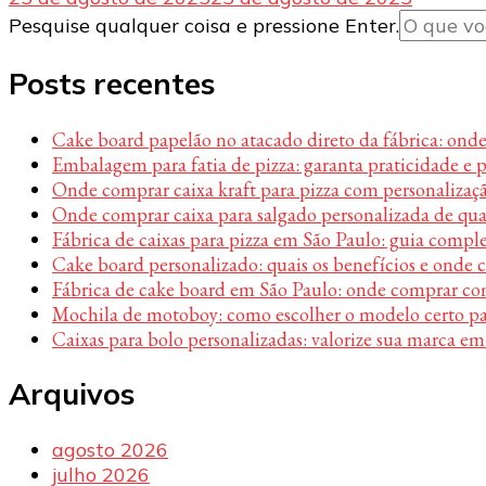
Procurando
Pesquise qualquer coisa e pressione Enter.
algo?
Posts recentes
Cake board papelão no atacado direto da fábrica: ond
Embalagem para fatia de pizza: garanta praticidade e 
Onde comprar caixa kraft para pizza com personalizaç
Onde comprar caixa para salgado personalizada de qu
Fábrica de caixas para pizza em São Paulo: guia compl
Cake board personalizado: quais os benefícios e onde
Fábrica de cake board em São Paulo: onde comprar c
Mochila de motoboy: como escolher o modelo certo par
Caixas para bolo personalizadas: valorize sua marca em
Arquivos
agosto 2026
julho 2026