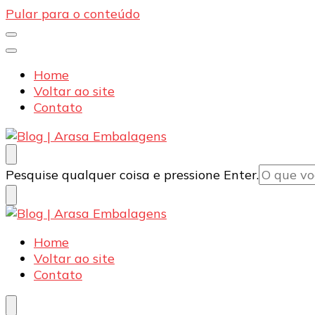
Pular para o conteúdo
Home
Voltar ao site
Contato
Blog | Arasa Embalagens
Confira conteúdos sobre embalagens para pizzas, d
Procurando
Pesquise qualquer coisa e pressione Enter.
algo?
Blog | Arasa Embalagens
Confira conteúdos sobre embalagens para pizzas, d
Home
Voltar ao site
Contato